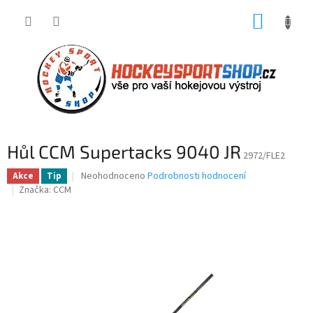
Přejít
NÁKUP
na
obsah
KOŠÍK
Hůl CCM Supertacks 9040 JR
2972/FLE2
Průměrné
Neohodnoceno
Podrobnosti hodnocení
Akce
Tip
hodnocení
Značka:
CCM
produktu
je
0,0
z
5
hvězdiček.