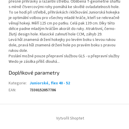
přesné přihrávky a razantní střelbu. Oblíbená T-geometrie shaftu
s mírně čtvercovými rohy pomáhá ke skvělé ovladatelnosti hole.
To se hodí při střelbě, přihrávkách i kličkování.Juniorská hokejka
je optimální volbou pro všechny mladé hráče, kteří se rekreačně
věnují hokeji. Měří 125 cm po patku. Celá pak 139 cm. Díky této
délce padne mladým hráčům akorát do ruky. Atraktivní, černo-
žlutý design hole. Klasické zahnutí hole CCM, záhyb 29.
Levá hůl znamená držení hokejky po levém boku s levou rukou
dole, pravá hůl znamená držení hole po pravém boku s pravou
rukou dole.
Poslání možné pouze přepravní službou GLS - u přepravní služby
Wedo je zásilka příliš dlouhá...
Doplňkové parametry
Kategorie
:
Juniorské, flex 40 - 52
EAN
:
7330152057786
Z
á
Vytvořil Shoptet
p
a