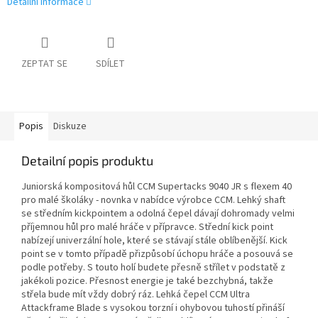
Detailní informace
ZEPTAT SE
SDÍLET
Popis
Diskuze
Detailní popis produktu
Juniorská kompositová hůl CCM Supertacks 9040 JR s flexem 40
pro malé školáky - novnka v nabídce výrobce CCM. Lehký shaft
se středním kickpointem a odolná čepel dávají dohromady velmi
příjemnou hůl pro malé hráče v přípravce. Střední kick point
nabízejí univerzální hole, které se stávají stále oblíbenější. Kick
point se v tomto případě přizpůsobí úchopu hráče a posouvá se
podle potřeby. S touto holí budete přesně střílet v podstatě z
jakékoli pozice. Přesnost energie je také bezchybná, takže
střela bude mít vždy dobrý ráz. Lehká čepel CCM Ultra
Attackframe Blade s vysokou torzní i ohybovou tuhostí přináší