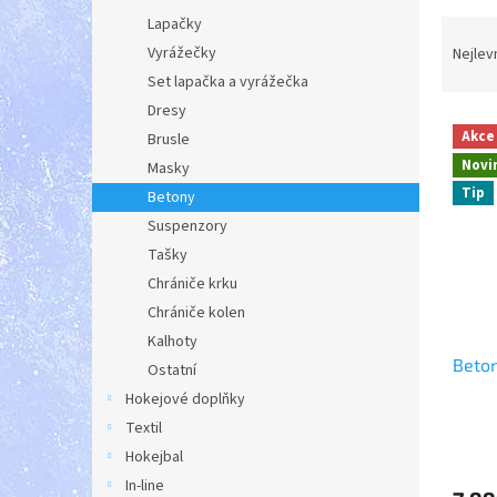
a
Lapačky
Ř
n
a
Vyrážečky
Nejlev
e
z
Set lapačka a vyrážečka
l
e
Dresy
V
n
Akce
Brusle
ý
í
Novi
Masky
p
p
Tip
i
r
Betony
s
o
Suspenzory
p
d
Tašky
r
u
Chrániče krku
o
k
Chrániče kolen
d
t
Kalhoty
u
ů
Beton
k
Ostatní
t
Hokejové doplňky
ů
Textil
Hokejbal
In-line