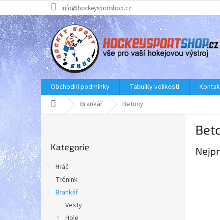
Přejít
info@hockeysportshop.cz
na
obsah
Obchodní podmínky
Tabulky velikostí
Kontak
Domů
Brankář
Betony
P
Bet
o
Přeskočit
s
Kategorie
kategorie
Nejpr
t
r
Hráč
a
Trénink
n
Brankář
n
í
Vesty
p
Hole