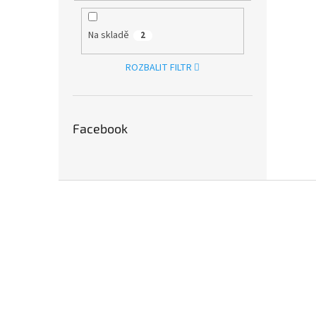
Na skladě
2
ROZBALIT FILTR
Facebook
Z
á
p
a
t
í