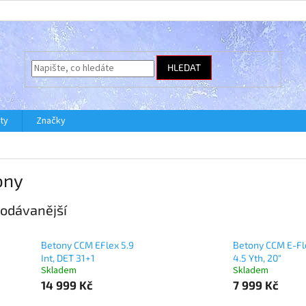
HLEDAT
ty
Značky
ony
odávanější
Betony CCM EFlex 5.9
Betony CCM E-Fl
Int, DET 31+1
4.5 Yth, 20"
Skladem
Skladem
14 999 Kč
7 999 Kč