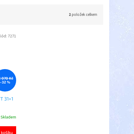
2
položek celkem
Kód:
7271
2 070 Kč
–32 %
T 31+1
Skladem
 košíku