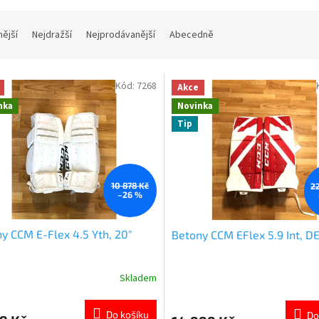
nější
Nejdražší
Nejprodávanější
Abecedně
Kód:
7268
Akce
nka
Novinka
Tip
10 878 Kč
2
–26 %
y CCM E-Flex 4.5 Yth, 20"
Betony CCM EFlex 5.9 Int, DE
Skladem
Do košíku
Do