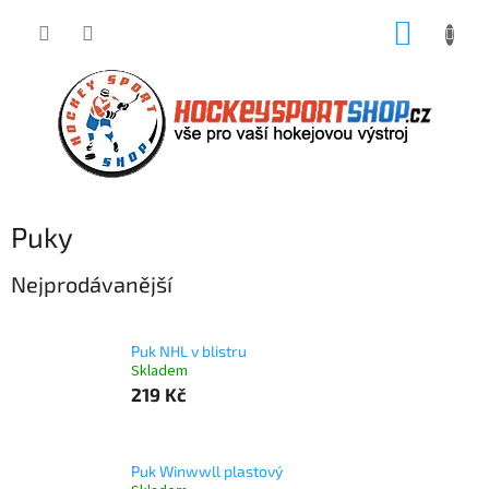
Přejít
NÁKUP
na
obsah
KOŠÍK
Puky
Nejprodávanější
Puk NHL v blistru
Skladem
219 Kč
Puk Winwwll plastový