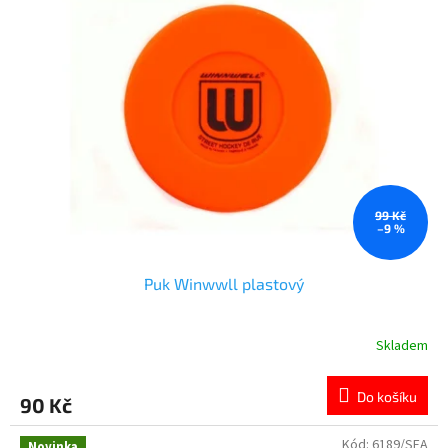
99 Kč
–9 %
Puk Winwwll plastový
Skladem
Do košíku
90 Kč
Kód:
6189/SEA
Novinka