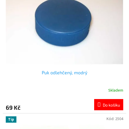
Puk odlehčený, modrý
Skladem
Do košíku
69 Kč
Kód:
2504
Tip