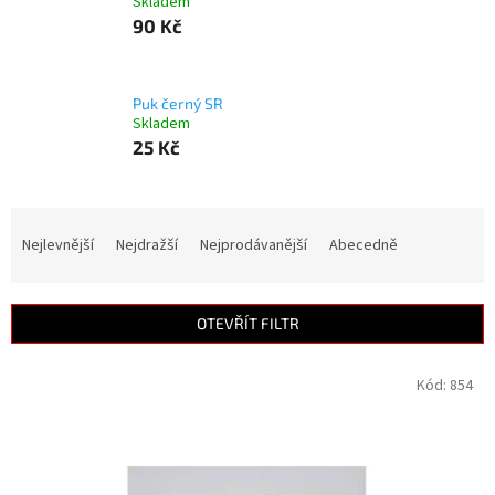
Skladem
90 Kč
Puk černý SR
Skladem
25 Kč
Ř
a
Nejlevnější
Nejdražší
Nejprodávanější
Abecedně
z
e
n
OTEVŘÍT FILTR
í
p
V
Kód:
854
r
ý
o
p
d
i
u
s
k