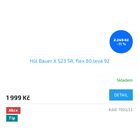
2 249 Kč
–11 %
Hůl Bauer X S23 SR, flex 80,levá 92
Skladem
DETAIL
1 999 Kč
Kód:
7032/11
Akce
Tip