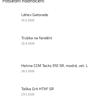
Poslední hodnocení
Láhev Gatorade
Hodnocení
25.5.2026
produktu
je
5
Trubka na fandění
z
5
Hodnocení
25.4.2026
hvězdiček.
produktu
je
5
z
Helma CCM Tacks 910 SR, modrá, vel. L
5
hvězdiček.
Hodnocení
26.3.2026
produktu
je
2
Taška Grit HTXF SR
z
5
Hodnocení
19.3.2026
hvězdiček.
produktu
je