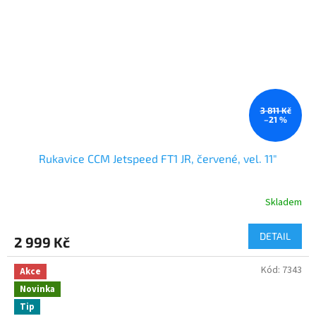
3 811 Kč
–21 %
Rukavice CCM Jetspeed FT1 JR, červené, vel. 11"
Skladem
DETAIL
2 999 Kč
Kód:
7343
Akce
Novinka
Tip