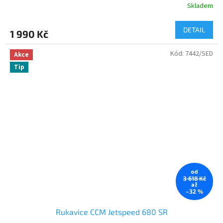
Skladem
DETAIL
1 990 Kč
Kód:
7442/SED
Akce
Tip
od
3 618 Kč
až
–32 %
Rukavice CCM Jetspeed 680 SR