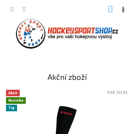
Přejít
NÁKUP
na
obsah
KOŠÍK
H
O
C
Akční zboží
K
E
Kód:
3314/L
Akce
Y
Novinka
S
Tip
P
O