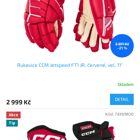
V
Á
V
Ý
S
T
3 811 Kč
–21 %
R
O
Rukavice CCM Jetspeed FT1 JR, červené, vel. 11"
J
R
Skladem
E
N
DETAIL
2 999 Kč
O
M
Kód:
7439/MOD
Akce
O
Tip
V