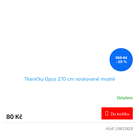
100 Kč
–20 %
Tkaničky Opus 270 cm voskované modré
Skladem
Do košíku
80 Kč
Kód:
10632418