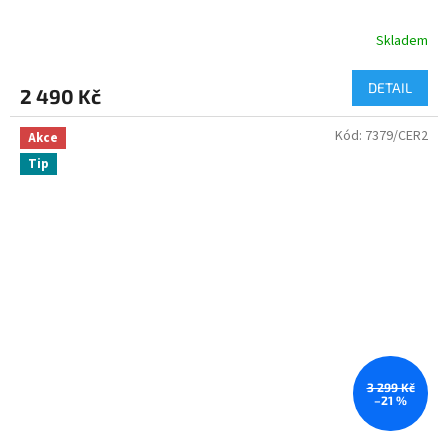
Skladem
DETAIL
2 490 Kč
Kód:
7379/CER2
Akce
Tip
3 299 Kč
–21 %