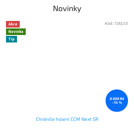
Novinky
Kód:
7292/15
Akce
Novinka
Tip
2 323 Kč
–14 %
Chrániče holení CCM Next SR