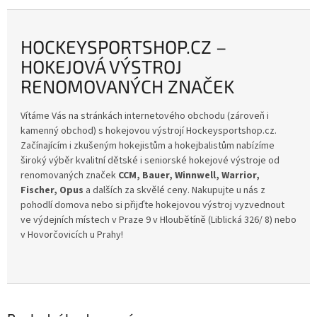
HOCKEYSPORTSHOP.CZ –
HOKEJOVÁ VÝSTROJ
RENOMOVANÝCH ZNAČEK
Vítáme Vás na stránkách internetového obchodu (zároveň i
kamenný obchod) s hokejovou výstrojí Hockeysportshop.cz.
Začínajícím i zkušeným hokejistům a hokejbalistům nabízíme
široký výběr kvalitní dětské i seniorské hokejové výstroje od
renomovaných značek
CCM, Bauer, Winnwell, Warrior,
Fischer, Opus
a dalších za skvělé ceny. Nakupujte u nás z
pohodlí domova nebo si přijďte hokejovou výstroj vyzvednout
ve výdejních místech v Praze 9 v Hloubětíně (Liblická 326/ 8) nebo
v Hovorčovicích u Prahy!