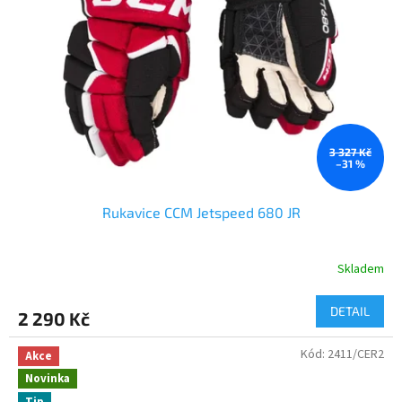
A
N
Ý
C
H
Z
N
3 327 Kč
–31 %
A
Č
Rukavice CCM Jetspeed 680 JR
E
K
Skladem
DETAIL
2 290 Kč
Kód:
2411/CER2
Akce
Novinka
Tip