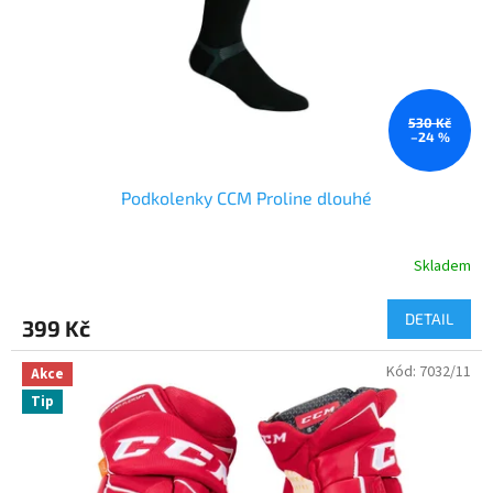
R
T
S
H
O
530 Kč
–24 %
P
.
Podkolenky CCM Proline dlouhé
C
Z
Skladem
–
H
DETAIL
399 Kč
O
K
Kód:
7032/11
Akce
E
Tip
J
O