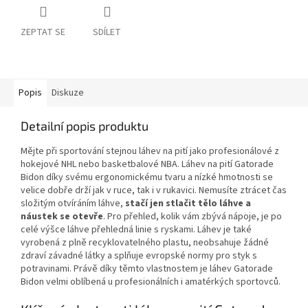
ZEPTAT SE
SDÍLET
Popis
Diskuze
Detailní popis produktu
Mějte při sportování stejnou láhev na pití jako profesionálové z
hokejové NHL nebo basketbalové NBA. Láhev na pití Gatorade
Bidon díky svému ergonomickému tvaru a nízké hmotnosti se
velice dobře drží jak v ruce, tak i v rukavici. Nemusíte ztrácet čas
složitým otvíráním láhve,
stačí jen stlačit tělo láhve a
náustek se otevře
. Pro přehled, kolik vám zbývá nápoje, je po
celé výšce láhve přehledná linie s ryskami. Láhev je také
vyrobená z plně recyklovatelného plastu, neobsahuje žádné
zdraví závadné látky a splňuje evropské normy pro styk s
potravinami. Právě díky těmto vlastnostem je láhev Gatorade
Bidon velmi oblíbená u profesionálních i amatérkých sportovců.