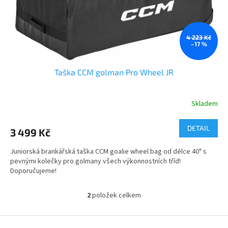
4 223 Kč
–17 %
Taška CCM golman Pro Wheel JR
Skladem
DETAIL
3 499 Kč
Juniorská brankářská taška CCM goalie wheel bag od délce 40" s
pevnými kolečky pro golmany všech výkonnostních tříd!
Doporučujeme!
2
položek celkem
O
v
l
Z