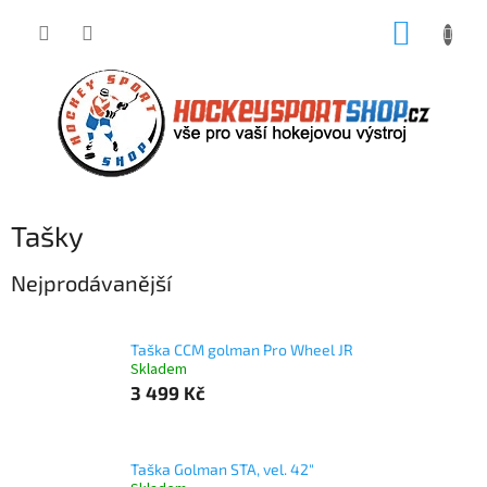
Přejít
NÁKUP
na
obsah
KOŠÍK
Tašky
Nejprodávanější
Taška CCM golman Pro Wheel JR
Skladem
3 499 Kč
Taška Golman STA, vel. 42"