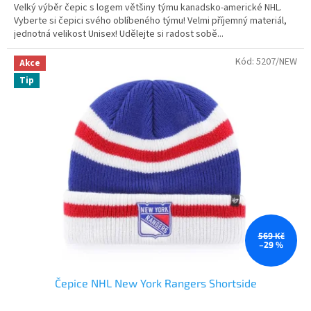
Velký výběr čepic s logem většiny týmu kanadsko-americké NHL.
Vyberte si čepici svého oblíbeného týmu! Velmi příjemný materiál,
jednotná velikost Unisex! Udělejte si radost sobě...
Kód:
5207/NEW
Akce
Tip
569 Kč
–29 %
Čepice NHL New York Rangers Shortside