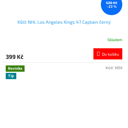
520 Kč
–23 %
Kšilt NHL Los Angeles Kings ´47 Captain černý
Skladem
Do košíku
399 Kč
Kód:
3656
Novinka
Tip