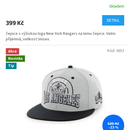
Skladem
DETAIL
399 Kč
čepice s výšivkou loga New York Rangers na lemu čepice. Velmi
příjemná, velikost Unisex.
Kód:
3653
Akce
Novinka
Tip
520 Kč
–23 %