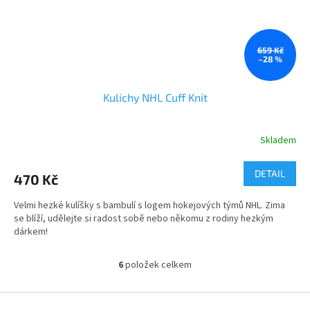
659 Kč
–28 %
Kulichy NHL Cuff Knit
Skladem
DETAIL
470 Kč
Velmi hezké kulíšky s bambulí s logem hokejových týmů NHL. Zima
se blíží, udělejte si radost sobě nebo někomu z rodiny hezkým
dárkem!
6
položek celkem
O
v
l
Z
á