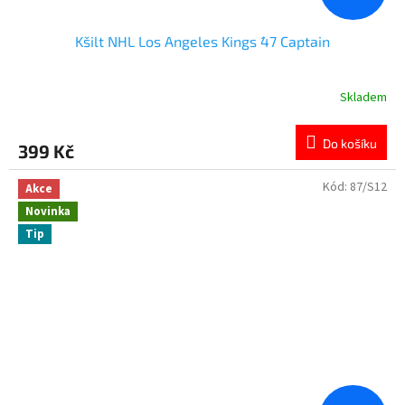
Kšilt NHL Los Angeles Kings ´47 Captain
Skladem
Do košíku
399 Kč
Kód:
87/S12
Akce
Novinka
Tip