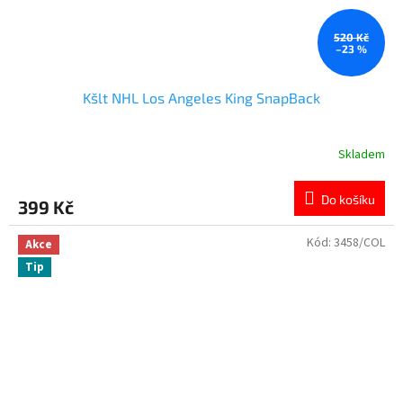
520 Kč
–23 %
Kšlt NHL Los Angeles King SnapBack
Skladem
Do košíku
399 Kč
Kód:
3458/COL
Akce
Tip