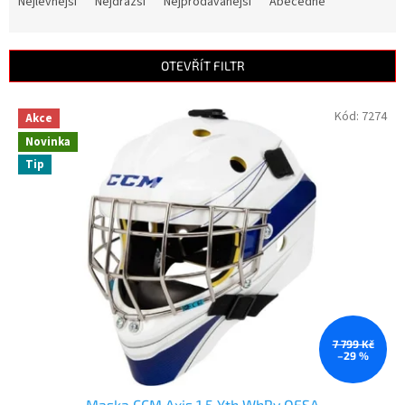
a
Nejlevnější
Nejdražší
Nejprodávanější
Abecedně
z
e
n
OTEVŘÍT FILTR
í
p
V
Kód:
7274
r
Akce
ý
o
Novinka
p
d
Tip
i
u
s
k
p
t
r
ů
o
d
u
k
t
ů
7 799 Kč
–29 %
Maska CCM Axis 1.5 Yth WhRy OFSA