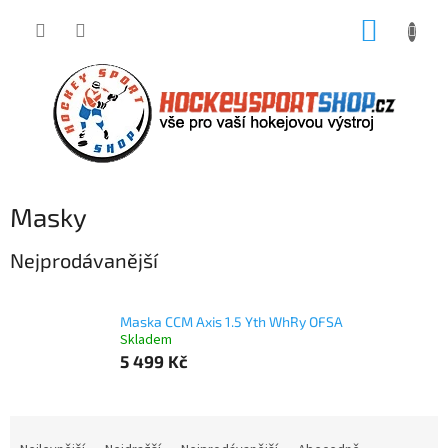
Přejít
NÁKUP
na
obsah
KOŠÍK
Masky
Nejprodávanější
Maska CCM Axis 1.5 Yth WhRy OFSA
Skladem
5 499 Kč
Ř