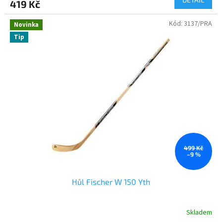
419 Kč
Kód:
3137/PRA
Novinka
Tip
499 Kč
–9 %
Hůl Fischer W 150 Yth
Skladem