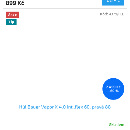
DETAIL
899 Kč
Kód:
4379/FLE
Akce
Tip
2 499 Kč
–60 %
Hůl Bauer Vapor X 4.0 Int.,flex 60, pravá 88
Skladem