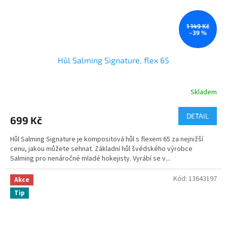
1 149 Kč
–39 %
Hůl Salming Signature, flex 65
Skladem
DETAIL
699 Kč
Hůl Salming Signature je kompositová hůl s flexem 65 za nejnižší
cenu, jakou můžete sehnat. Základní hůl švédského výrobce
Salming pro nenáročné mladé hokejisty. Vyrábí se v...
Kód:
13643197
Akce
Tip