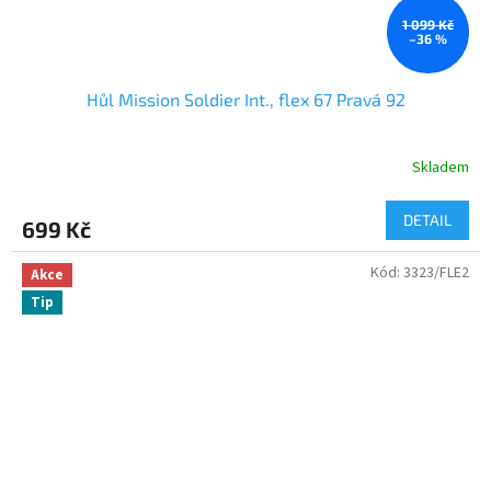
1 099 Kč
–36 %
Hůl Mission Soldier Int., flex 67 Pravá 92
Skladem
DETAIL
699 Kč
Kód:
3323/FLE2
Akce
Tip