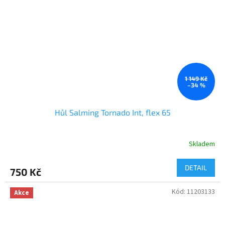
1 149 Kč
–34 %
Hůl Salming Tornado Int, flex 65
Skladem
DETAIL
750 Kč
Kód:
11203133
Akce