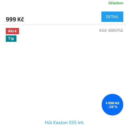
Skladem
DETAIL
999 Kč
Kód:
4385/FLE
Akce
Tip
1 390 Kč
–28 %
Hůl Easton 55S Int.