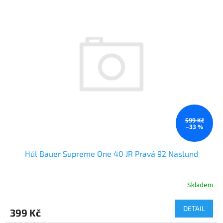
ý
o
p
d
i
u
s
k
p
t
r
ů
o
d
u
k
t
599 Kč
ů
–33 %
Hůl Bauer Supreme One 40 JR Pravá 92 Naslund
Skladem
DETAIL
399 Kč