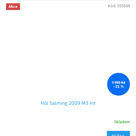
Kód:
555509
Akce
1 199 Kč
–25 %
Hůl Salming 2009 M3 Int
Skladem