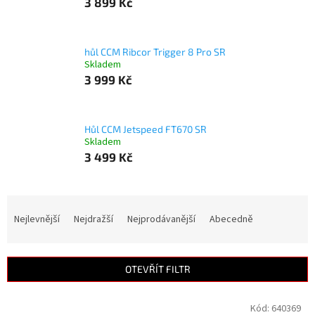
3 899 Kč
hůl CCM Ribcor Trigger 8 Pro SR
Skladem
3 999 Kč
Hůl CCM Jetspeed FT670 SR
Skladem
3 499 Kč
Ř
a
Nejlevnější
Nejdražší
Nejprodávanější
Abecedně
z
e
n
OTEVŘÍT FILTR
í
p
V
Kód:
640369
r