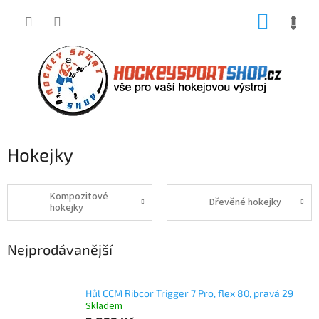
Přejít
NÁKUP
na
obsah
KOŠÍK
Hokejky
Kompozitové
Dřevěné hokejky
hokejky
Nejprodávanější
Hůl CCM Ribcor Trigger 7 Pro, flex 80, pravá 29
Skladem