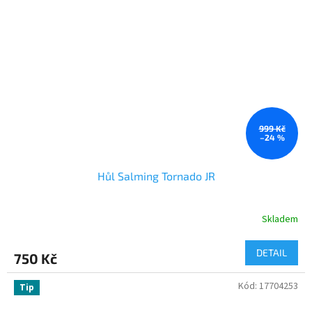
999 Kč
–24 %
Hůl Salming Tornado JR
Skladem
DETAIL
750 Kč
Kód:
17704253
Tip