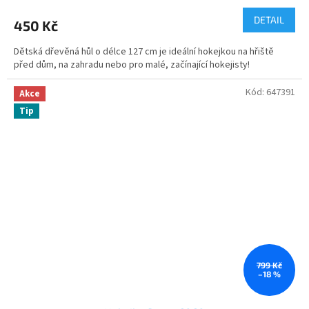
DETAIL
450 Kč
Dětská dřevěná hůl o délce 127 cm je ideální hokejkou na hřiště
před dům, na zahradu nebo pro malé, začínající hokejisty!
Kód:
647391
Akce
Tip
799 Kč
–18 %