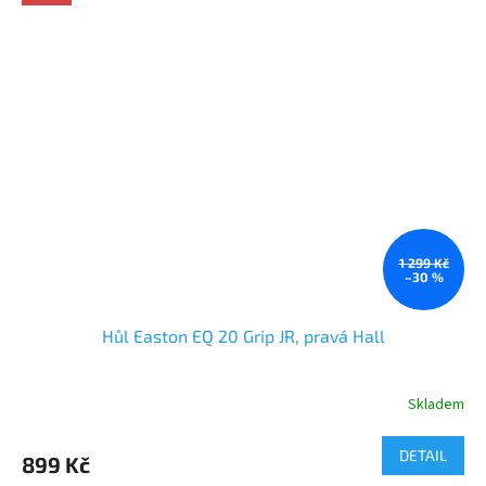
1 299 Kč
–30 %
Hůl Easton EQ 20 Grip JR, pravá Hall
Skladem
DETAIL
899 Kč