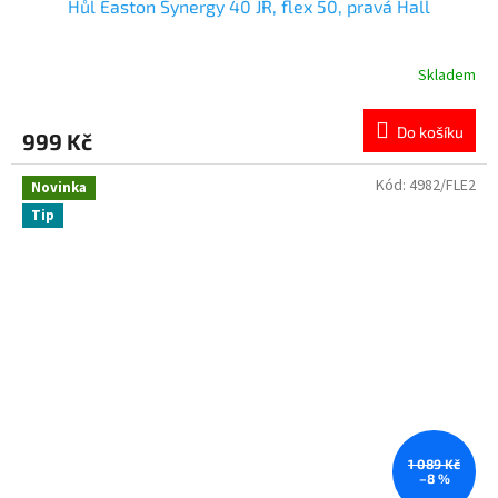
Hůl Easton Synergy 40 JR, flex 50, pravá Hall
Skladem
Do košíku
999 Kč
Kód:
4982/FLE2
Novinka
Tip
1 089 Kč
–8 %