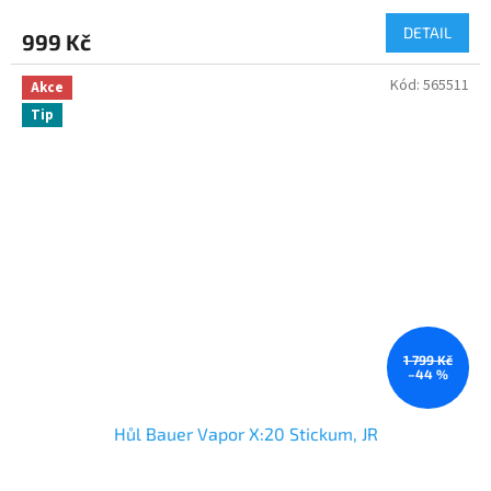
DETAIL
999 Kč
Kód:
565511
Akce
Tip
1 799 Kč
–44 %
Hůl Bauer Vapor X:20 Stickum, JR