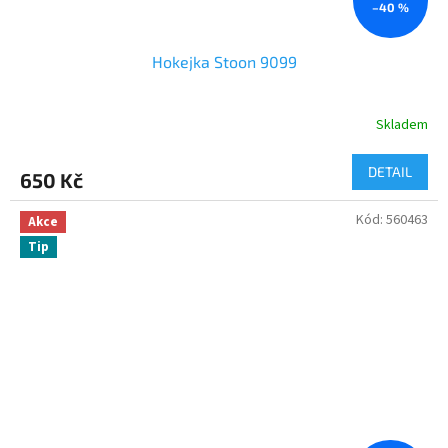
–40 %
Hokejka Stoon 9099
Skladem
DETAIL
650 Kč
Kód:
560463
Akce
Tip