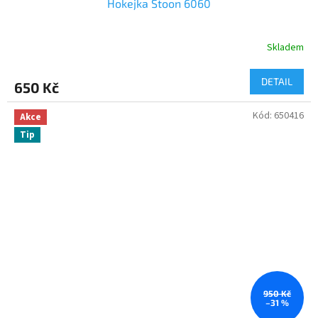
Hokejka Stoon 6060
Skladem
DETAIL
650 Kč
Kód:
650416
Akce
Tip
950 Kč
–31 %