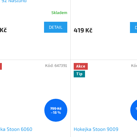
 92 Naslund
Skladem
DETAIL
 Kč
419 Kč
Kód:
647391
Kó
Akce
Tip
799 Kč
–18 %
jka Stoon 6060
Hokejka Stoon 9009