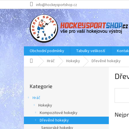
Přejít
info@hockeysportshop.cz
na
obsah
Obchodní podmínky
Tabulky velikostí
Kontak
Domů
Hráč
Hokejky
Dřevěné hokejky
P
Dře
o
Přeskočit
s
Kategorie
kategorie
t
r
Hráč
a
Hokejky
n
Kompozitové hokejky
Nejpr
n
í
Dřevěné hokejky
p
Seniorské hokejky