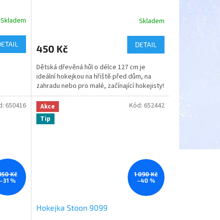
Skladem
Skladem
DETAIL
DETAIL
450 Kč
Dětská dřevěná hůl o délce 127 cm je
ideální hokejkou na hřiště před dům, na
zahradu nebo pro malé, začínající hokejisty!
d:
650416
Kód:
652442
Akce
Tip
950 Kč
1 090 Kč
–31 %
–40 %
Hokejka Stoon 9099