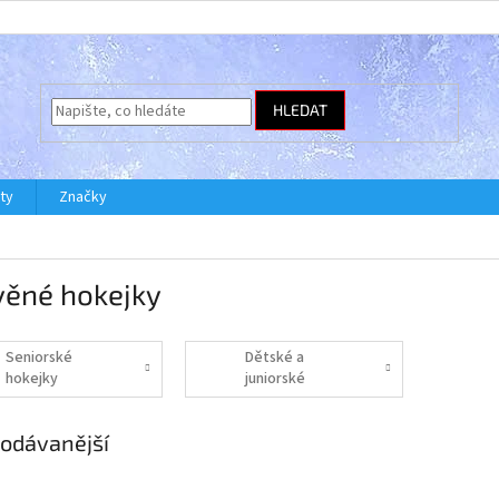
HLEDAT
ty
Značky
věné hokejky
Seniorské
Dětské a
hokejky
juniorské
hokejky
odávanější