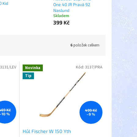
0 Kid
One 40 JR Pravá 92
Naslund
Skladem
399 Kč
6
položek celkem
3131/LEV
Kód:
3137/PRA
Novinka
Tip
469 Kč
499 Kč
–10 %
–9 %
Hůl Fischer W 150 Yth