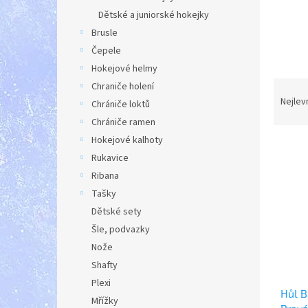
a
Dětské a juniorské hokejky
n
Brusle
e
Čepele
l
Hokejové helmy
Ř
Chraniče holení
a
Nejlev
Chrániče loktů
z
Chrániče ramen
e
Hokejové kalhoty
V
n
Rukavice
ý
í
p
p
Ribana
i
r
Tašky
s
o
Dětské sety
p
d
Šle, podvazky
r
u
Nože
o
k
d
Shafty
t
u
ů
Plexi
Hůl 
k
Mřížky