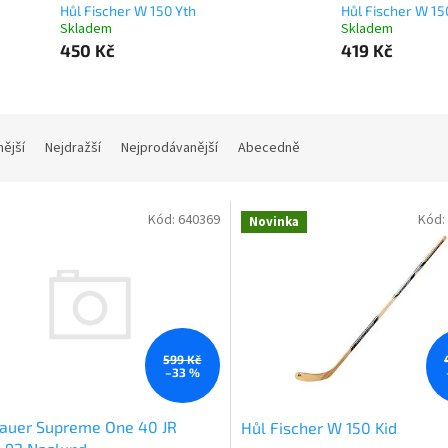
Hůl Fischer W 150 Yth
Hůl Fischer W 15
Skladem
Skladem
450 Kč
419 Kč
nější
Nejdražší
Nejprodávanější
Abecedně
Kód:
640369
Kód:
Novinka
599 Kč
–33 %
Bauer Supreme One 40 JR
Hůl Fischer W 150 Kid