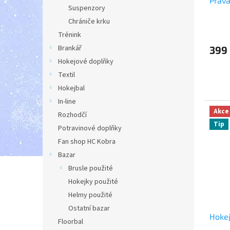
Pravá
t
Suspenzory
ů
Chrániče krku
Trénink
Brankář
399
Hokejové doplňky
Textil
Hokejbal
In-line
Akce
Rozhodčí
Tip
Potravinové doplňky
Fan shop HC Kobra
Bazar
Brusle použité
Hokejky použité
Helmy použité
Ostatní bazar
Hoke
Floorbal