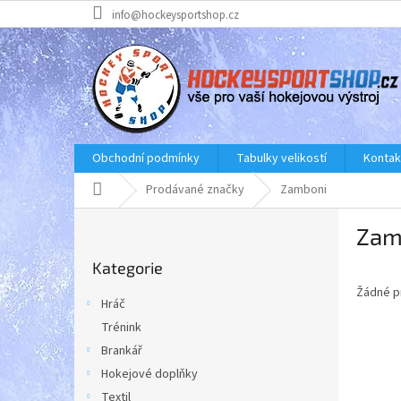
Přejít
info@hockeysportshop.cz
na
obsah
Obchodní podmínky
Tabulky velikostí
Kontak
Domů
Prodávané značky
Zamboni
P
Zam
o
Přeskočit
s
Kategorie
kategorie
t
Žádné p
r
Hráč
a
Trénink
n
Brankář
n
í
Hokejové doplňky
p
Textil