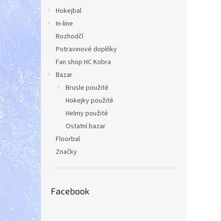
a
Hokejbal
n
In-line
e
Rozhodčí
l
Potravinové doplňky
Fan shop HC Kobra
Bazar
Brusle použité
Hokejky použité
Helmy použité
Ostatní bazar
Floorbal
Značky
Facebook