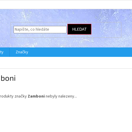
HLEDAT
ty
Značky
boni
rodukty značky
Zamboni
nebyly nalezeny...