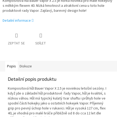
Kompositová hůl Bauer Vapor X 2.5 je horká novinka pro malé hokejisty
s měkkým flexem 40. Nízká hmotnost a atraktivní cena u toto hole
produktové rady Vapor. Zajiíavý, barevný design hole!
Detailní informace
ZEPTAT SE
SDÍLET
Popis
Diskuze
Detailní popis produktu
Kompositová hůl Bauer Vapor X 2.5 je novinkou letošní sezóny. I
když jde o základní hůl produktové řady Vapor, hůl je kvalitní, s
nízkou váhou. Hůl má typický kulatý tvar shaftu i průhyb hole ve
spodní části hokejky jako u ostatních hokejek Vapor. Příjemný
grip pro pevný úchop hole v rukavici. Hůl je vysoká 127 cm, flex
40, je vhodná pro malé hráče přibližně od 8 do cca 12 let dle