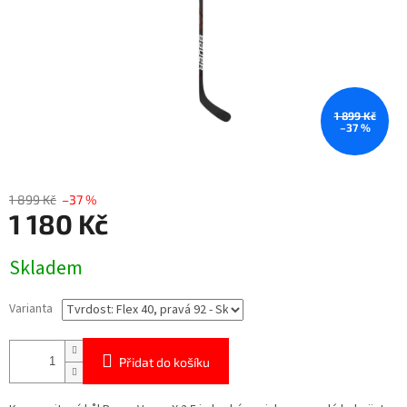
1 899 Kč
–37 %
1 899 Kč
–37 %
1 180 Kč
Měrná
Skladem
cena:
Varianta
Přidat do košíku