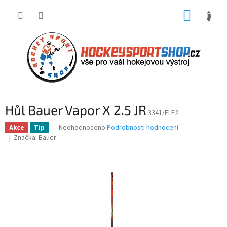
Přejít
NÁKUP
na
obsah
KOŠÍK
Hůl Bauer Vapor X 2.5 JR
3341/FLE2
Průměrné
Neohodnoceno
Podrobnosti hodnocení
Akce
Tip
hodnocení
Značka:
Bauer
produktu
je
0,0
z
5
hvězdiček.