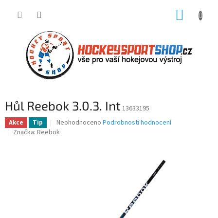
Přejít
NÁKUP
na
obsah
KOŠÍK
Hůl Reebok 3.0.3. Int
13633195
Průměrné
Neohodnoceno
Podrobnosti hodnocení
Akce
Tip
hodnocení
Značka:
Reebok
produktu
je
0,0
z
5
hvězdiček.