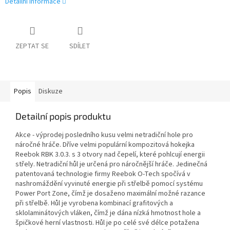
Detailní informace
ZEPTAT SE
SDÍLET
Popis
Diskuze
Detailní popis produktu
Akce - výprodej posledního kusu velmi netradiční hole pro
náročné hráče. Dříve velmi populární kompozitová hokejka
Reebok RBK 3.0.3. s 3 otvory nad čepelí, které pohlcují energii
střely. Netradiční hůl je určená pro náročnější hráče. Jedinečná
patentovaná technologie firmy Reebok O-Tech spočívá v
nashromáždění vyvinuté energie při střelbě pomocí systému
Power Port Zone, čímž je dosaženo maximální možné razance
při střelbě. Hůl je vyrobena kombinací grafitových a
sklolaminátových vláken, čímž je dána nízká hmotnost hole a
špičkové herní vlastnosti. Hůl je po celé své délce potažena