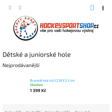
Přejít
NÁKUP
na
obsah
KOŠÍK
Dětské a juniorské hole
Nejprodávanější
Brankářská hůl CCM E3.5 Int.
Skladem
1 399 Kč
Ř