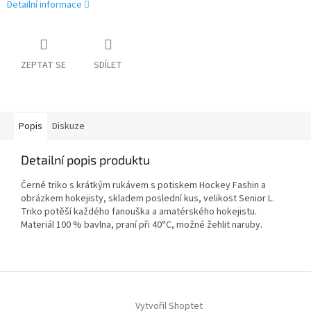
Detailní informace
ZEPTAT SE
SDÍLET
Popis
Diskuze
Detailní popis produktu
Černé triko s krátkým rukávem s potiskem Hockey Fashin a
obrázkem hokejisty, skladem poslední kus, velikost Senior L.
Triko potěší každého fanouška a amatérského hokejistu.
Materiál 100 % bavlna, praní při 40°C, možné žehlit naruby.
Z
á
Vytvořil Shoptet
p