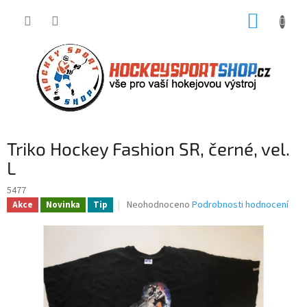
Přejít
NÁKUP
na
obsah
KOŠÍK
Triko Hockey Fashion SR, černé, vel.
L
5477
Průměrné
Neohodnoceno
Podrobnosti hodnocení
Akce
Novinka
Tip
hodnocení
produktu
je
0,0
z
5
hvězdiček.