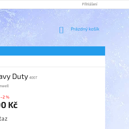
Přihlášení
NÁKUPNÍ
Prázdný košík
KOŠÍK
eavy Duty
4007
nwell
–2 %
90 Kč
taz