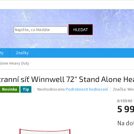
HLEDAT
ty
Značky
 Alone Heavy Duty
ranní síť Winnwell 72" Stand Alone H
Průměrné
Neohodnoceno
Podrobnosti hodnocení
Značka:
Win
Novinka
Tip
hodnocení
produktu
6 139 Kč
je
5 9
0,0
z
Měrná
Na do
5
cena:
hvězdiček.