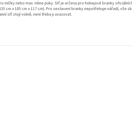
ro míčky nebo max. inline puky. Síť je určena pro hokejové branky oficiální
325 cm x 185 cm x 117 cm). Pro sestavení branky nepotřebuje nářadí, vše sk
nní síť stojí volně, není třeba ji uvazovat.