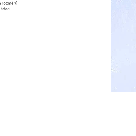
ch rozměrů
ládací.