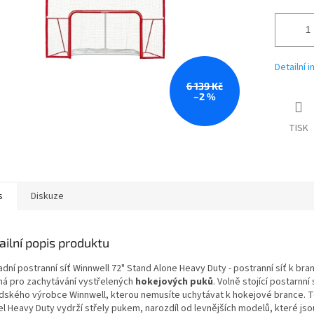
Detailní 
6 139 Kč
–2 %
TISK
s
Diskuze
ailní popis produktu
dní postranní síť Winnwell 72" Stand Alone Heavy Duty - postranní síť k bran
ná pro zachytávání vystřelených
hokejových puků
. Volně stojící postarnní 
dského výrobce Winnwell, kterou nemusíte uchytávat k hokejové brance. 
l Heavy Duty vydrží střely pukem, narozdíl od levnějších modelů, které js