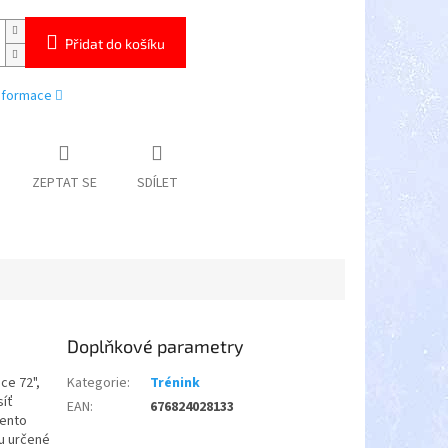
Přidat do košíku
informace
ZEPTAT SE
SDÍLET
Doplňkové parametry
ce 72",
Kategorie
:
Trénink
síť
EAN
:
676824028133
Tento
ou určené