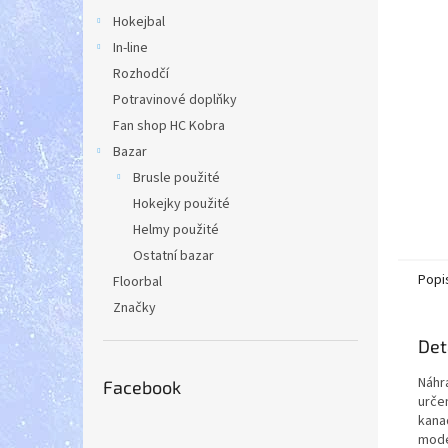
a
Hokejbal
n
In-line
e
Rozhodčí
l
Potravinové doplňky
Fan shop HC Kobra
Bazar
Brusle použité
Hokejky použité
Helmy použité
Ostatní bazar
Popi
Floorbal
Značky
Det
Náhra
Facebook
urče
kana
mode