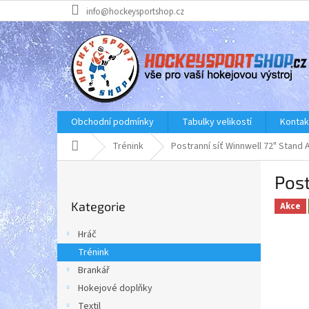
Přejít
info@hockeysportshop.cz
na
obsah
Obchodní podmínky
Tabulky velikostí
Kontak
Domů
Trénink
Postranní síť Winnwell 72" Stand
P
Post
o
Přeskočit
s
Kategorie
kategorie
Akce
t
r
Hráč
a
Trénink
n
Brankář
n
í
Hokejové doplňky
p
Textil