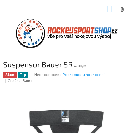
Přejít
NÁKUP
na
obsah
KOŠÍK
Suspensor Bauer SR
4280/M
Průměrné
Neohodnoceno
Podrobnosti hodnocení
Akce
Tip
hodnocení
Značka:
Bauer
produktu
je
0,0
z
5
hvězdiček.