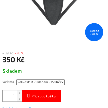
489 Kč
–28 %
489 Kč
–28 %
350 Kč
Měrná
Skladem
cena:
Varianta
Přidat do košíku