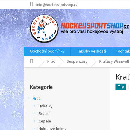
Přejít
info@hockeysportshop.cz
na
obsah
Obchodní podmínky
Tabulky velikostí
Kontak
Domů
Hráč
Suspenzory
Kraťasy Winnwell
P
Kra
o
Přeskočit
s
Kategorie
kategorie
Tip
t
r
Hráč
a
Hokejky
n
Brusle
n
í
Čepele
p
Hokejové helmy