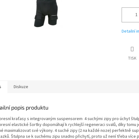
Detailní 
TISK
s
Diskuze
ailní popis produktu
resní kraťasy s integrovaným suspensorem 4 suchými zipy pro úchyt štul
resní elastické šortky dopomáhají k rychlejší regeneraci svalů, díky tomu j
é maximalizovat své výkony. 4 suché zipy (2 na každé noze) perfektně supl
azků. Štulpna se k suchému zipu snadno přichytí, proto už není třeba více 