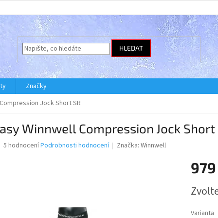
HLEDAT
ty
Značky
 Compression Jock Short SR
ťasy Winnwell Compression Jock Short
Průměrné
5 hodnocení
Podrobnosti hodnocení
Značka:
Winnwell
hodnocení
produktu
979
je
3,0
Měrná
Zvolt
z
cena:
5
hvězdiček.
Varianta