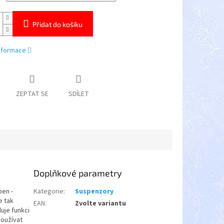
Přidat do košíku
informace
ZEPTAT SE
SDÍLET
Doplňkové parametry
pen -
Kategorie
:
Suspenzory
e tak
EAN
:
Zvolte variantu
uje funkci
používat