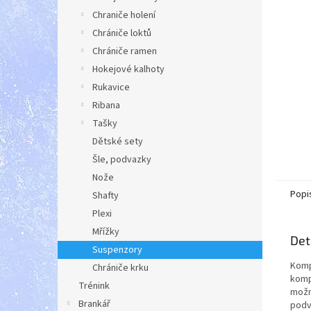
a
Chraniče holení
n
Chrániče loktů
e
Chrániče ramen
l
Hokejové kalhoty
Rukavice
Ribana
Tašky
Dětské sety
Šle, podvazky
Nože
Popi
Shafty
Plexi
Mřížky
Det
Suspenzory
Komp
Chrániče krku
komp
Trénink
možn
Brankář
podv