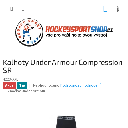
Přejít
NÁKUP
na
obsah
KOŠÍK
Kalhoty Under Armour Compression
SR
4223/XXL
Průměrné
Neohodnoceno
Podrobnosti hodnocení
Akce
Tip
hodnocení
Značka:
Under Armour
produktu
je
0,0
z
5
hvězdiček.