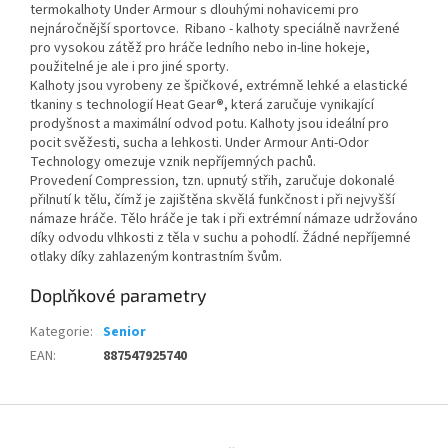
termokalhoty Under Armour s dlouhými nohavicemi pro
nejnáročnější sportovce. Ribano - kalhoty speciálně navržené
pro vysokou zátěž pro hráče ledního nebo in-line hokeje,
použitelné je ale i pro jiné sporty.
Kalhoty jsou vyrobeny ze špičkové, extrémně lehké a elastické
tkaniny s technologií Heat Gear
®
, která zaručuje vynikající
prodyšnost a maximální odvod potu. Kalhoty jsou ideální pro
pocit svěžesti, sucha a lehkosti. Under Armour Anti-Odor
Technology omezuje vznik nepříjemných pachů.
Provedení Compression, tzn. upnutý střih, zaručuje dokonalé
přilnutí k tělu, čímž je zajištěna skvělá funkčnost i při nejvyšší
námaze hráče. Tělo hráče je tak i při extrémní námaze udržováno
díky odvodu vlhkosti z těla v suchu a pohodlí. Žádné nepříjemné
otlaky díky zahlazeným kontrastním švům.
Doplňkové parametry
Kategorie
:
Senior
EAN
:
887547925740
Z
á