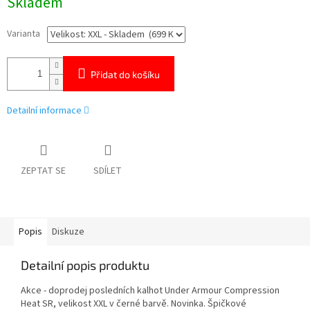
Skladem
cena:
Varianta
Přidat do košíku
Detailní informace
ZEPTAT SE
SDÍLET
Popis
Diskuze
Detailní popis produktu
Akce - doprodej posledních kalhot Under Armour Compression
Heat SR, velikost XXL v černé barvě.
Novinka. Špičkové