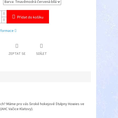
Přidat do košíku
informace
ZEPTAT SE
SDÍLET
pnách? Máme pro vás široké hokejové štulpny Howies ve
AHC Vačice Klatovy).