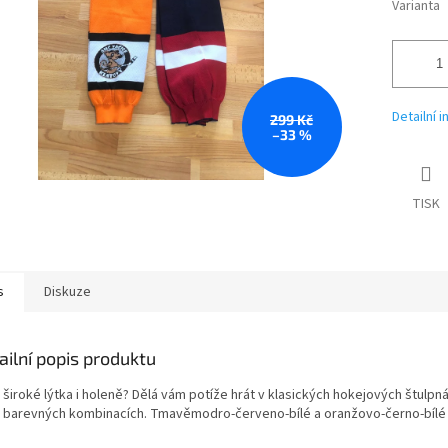
Varianta
Detailní 
299 Kč
–33 %
TISK
s
Diskuze
ailní popis produktu
 široké lýtka i holeně? Dělá vám potíže hrát v klasických hokejových štul
 barevných kombinacích. Tmavěmodro-červeno-bílé a oranžovo-černo-bílé (