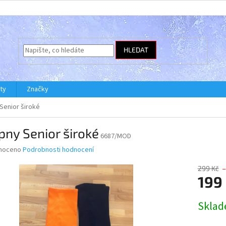
HLEDAT
ty
Značky
 Senior široké
pny Senior široké
6687/MOD
né
noceno
Podrobnosti hodnocení
ní
u
299 Kč
–
199
Měrná
Skla
cena:
ek.