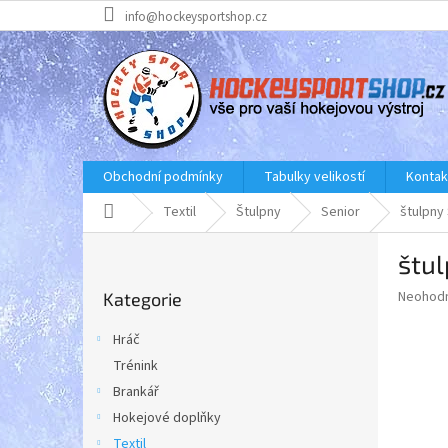
Přejít
info@hockeysportshop.cz
na
obsah
Obchodní podmínky
Tabulky velikostí
Kontak
Domů
Textil
Štulpny
Senior
štulpny
P
štul
o
Přeskočit
s
Průměr
Neohod
Kategorie
kategorie
t
hodnoce
r
produkt
Hráč
a
je
Trénink
0,0
n
z
Brankář
n
5
í
Hokejové doplňky
hvězdič
p
Textil