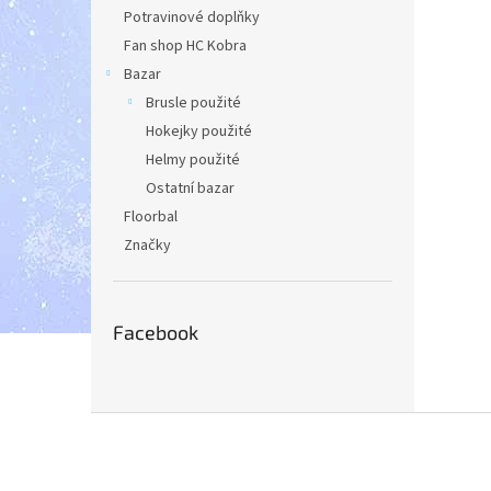
Potravinové doplňky
Fan shop HC Kobra
Bazar
Brusle použité
Hokejky použité
Helmy použité
Ostatní bazar
Floorbal
Značky
Facebook
Z
á
p