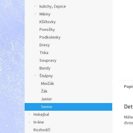
a
kulichy, čepice
n
Mikiny
e
Kšiltovky
l
Ponožky
Podkolenky
Dresy
Trika
Soupravy
Bundy
Štulpny
Minižák
Popi
Žák
Junior
Det
Senior
Hokejbal
Máte
In-line
dvou
Rozhodčí