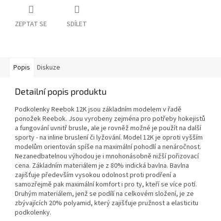
ZEPTAT SE
SDÍLET
Popis
Diskuze
Detailní popis produktu
Podkolenky Reebok 12K jsou základním modelem v řadě
ponožek Reebok. Jsou vyrobeny zejména pro potřeby hokejistů
a fungování uvnitř brusle, ale je rovněž možné je použít na další
sporty - na inline bruslení či lyžování. Model 12K je oproti vyšším
modelům orientován spíše na maximální pohodlí a nenáročnost.
Nezanedbatelnou výhodou je i mnohonásobně nižší pořizovací
cena. Základním materiálem je z 80% indická bavlna. Bavlna
zajišťuje především vysokou odolnost proti prodření a
samozřejmě pak maximální komfort i pro ty, kteří se více potí.
Druhým materiálem, jenž se podílí na celkovém složení, je ze
zbývajících 20% polyamid, který zajišťuje pružnost a elasticitu
podkolenky.