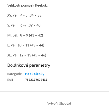
Velikosti ponožek Reebok:
XS: vel.
4 - 5 (34 – 38)
S: vel.
6 -7 (39 – 40)
M: vel.
8 – 9 (41 – 42)
L: vel. 10 – 11 (43 – 44)
XL: vel. 12 – 13 (45 – 46)
Doplňkové parametry
Kategorie
:
Podkolenky
EAN
:
7392177622417
Z
á
Vytvořil Shoptet
p