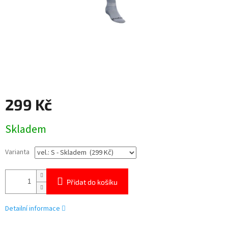
299 Kč
Měrná
Skladem
cena:
Varianta
Přidat do košíku
Detailní informace