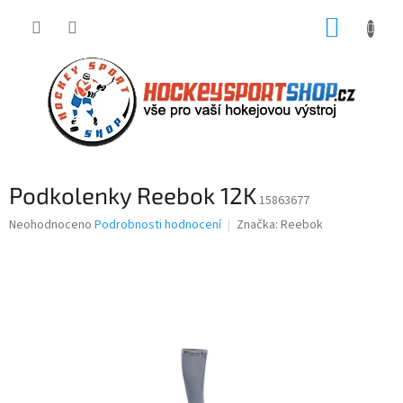
Přejít
NÁKUP
na
obsah
KOŠÍK
Podkolenky Reebok 12K
15863677
Průměrné
Neohodnoceno
Podrobnosti hodnocení
Značka:
Reebok
hodnocení
produktu
je
0,0
z
5
hvězdiček.