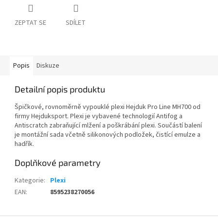
ZEPTAT SE
SDÍLET
Popis
Diskuze
Detailní popis produktu
Špičkové, rovnoměrně vypouklé plexi Hejduk Pro Line MH700 od
firmy Hejduksport. Plexi je vybavené technologií Antifog a
Antiscratch zabraňující mlžení a poškrábání plexi. Součástí balení
je montážní sada včetně silikonových podložek, čistící emulze a
hadřík.
Doplňkové parametry
Kategorie
:
Plexi
EAN
:
8595238270056