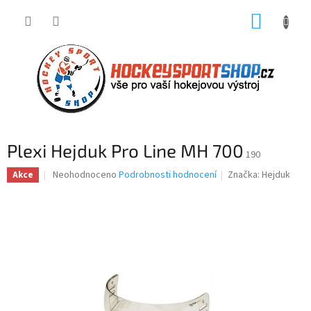
Přejít
NÁKUP
na
obsah
KOŠÍK
Plexi Hejduk Pro Line MH 700
190
Průměrné
Neohodnoceno
Podrobnosti hodnocení
Značka:
Hejduk
Akce
hodnocení
produktu
je
0,0
z
5
hvězdiček.