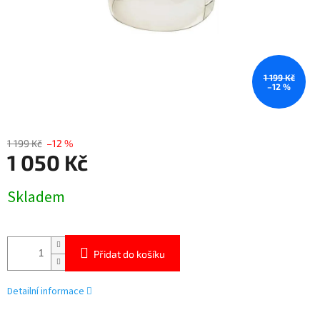
1 199 Kč
–12 %
1 199 Kč
–12 %
1 050 Kč
Měrná
Skladem
cena:
Přidat do košíku
Detailní informace