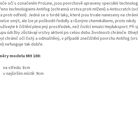
iče očí s označením ProLine, jsou povrchově upraveny speciální technologií
řeno technologiemi Antifog (ochranná vrstva proti mlžení) a Antiscratch (o
a proti odření). Jedná se o tvrdé laky, které jsou trvale naneseny na chráni
nelze smýt, ale lze je poškodit ředidly a různými chemikáliemi, proto nikdy
žívejte k čištění plexi jiný prostředek, než čistící emulzi Hejduksport. Při
pu údržby zůstávají vrstvy aktivní po celou dobu životnosti chrániče. Dbejt
yl chránič očí čistý a odmaštěný, v případě znečištění povrchu Antifog (vrs
ní) nefunguje tak dobře.
ěry modelu MH 100:
na středu: 8cm
v nejširším místě: 9cm