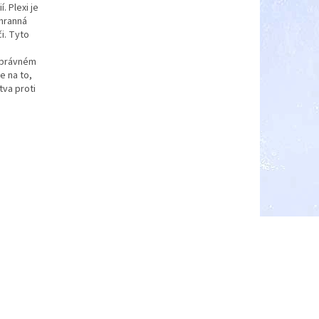
. Plexi je
chranná
či. Tyto
 správném
e na to,
tva proti