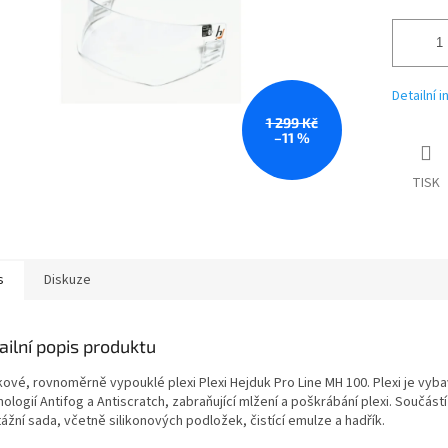
Detailní 
1 299 Kč
–11 %
TISK
s
Diskuze
ailní popis produktu
kové, rovnoměrně vypouklé plexi Plexi Hejduk Pro Line MH 100. Plexi je vyb
ologií Antifog a Antiscratch, zabraňující mlžení a poškrábání plexi. Součástí
ážní sada, včetně silikonových podložek, čistící emulze a hadřík.