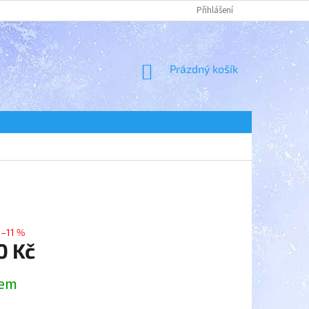
Přihlášení
NÁKUPNÍ
Prázdný košík
KOŠÍK
–11 %
0 Kč
dem