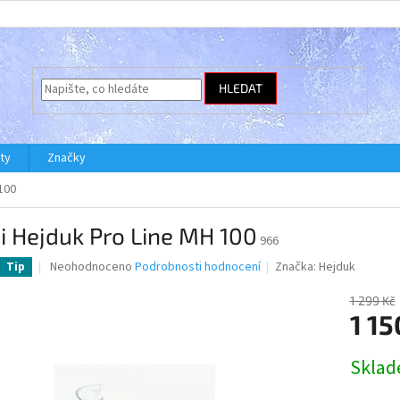
HLEDAT
ty
Značky
100
i Hejduk Pro Line MH 100
966
Průměrné
Neohodnoceno
Podrobnosti hodnocení
Značka:
Hejduk
Tip
hodnocení
produktu
1 299 Kč
je
1 15
0,0
z
Měrná
Skla
5
cena:
hvězdiček.