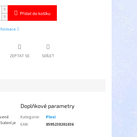
Přidat do košíku
informace
ZEPTAT SE
SDÍLET
Doplňkové parametry
avené
Kategorie
:
Plexi
 balení je
EAN
:
8595238201036