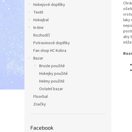
Chrán
Hokejové doplňky
ošet
Textil
vrstv
laky 
Hokejbal
nepou
In-line
postu
Rozhodčí
aby b
mlže
Potravinové doplňky
Fan shop HC Kobra
Rozm
Bazar
Brusle použité
Hokejky použité
Helmy použité
Ostatní bazar
Floorbal
Značky
Facebook