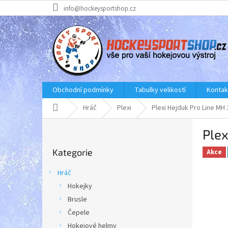
Přejít
info@hockeysportshop.cz
na
obsah
Obchodní podmínky
Tabulky velikostí
Kontak
Domů
Hráč
Plexi
Plexi Hejduk Pro Line MH 
P
Plex
o
Přeskočit
s
Kategorie
kategorie
Akce
t
r
Hráč
a
Hokejky
n
Brusle
n
í
Čepele
p
Hokejové helmy