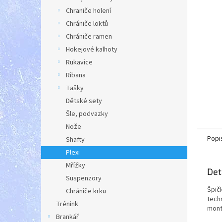
a
Chraniče holení
n
Chrániče loktů
e
Chrániče ramen
l
Hokejové kalhoty
Rukavice
Ribana
Tašky
Dětské sety
Šle, podvazky
Nože
Popi
Shafty
Plexi
Mřížky
Det
Suspenzory
Špič
Chrániče krku
techn
Trénink
mont
Brankář