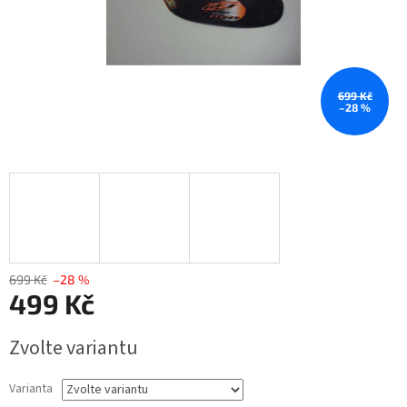
699 Kč
–28 %
699 Kč
–28 %
499 Kč
Měrná
Zvolte variantu
cena:
Varianta