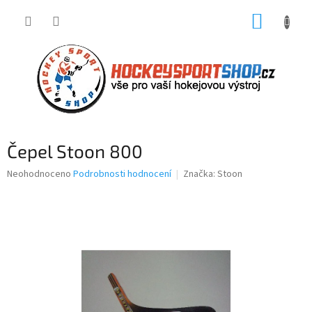
Přejít
NÁKUP
na
obsah
KOŠÍK
Čepel Stoon 800
Průměrné
Neohodnoceno
Podrobnosti hodnocení
Značka:
Stoon
hodnocení
produktu
je
0,0
z
5
hvězdiček.