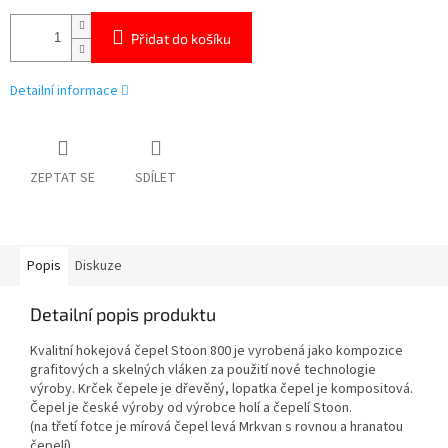
Přidat do košíku
Detailní informace
ZEPTAT SE
SDÍLET
Popis
Diskuze
Detailní popis produktu
Kvalitní hokejová čepel Stoon 800 je vyrobená jako kompozice
grafitových a skelných vláken za použití nové technologie
výroby. Krček čepele je dřevěný, lopatka čepel je kompositová.
Čepel je české výroby od výrobce holí a čepelí Stoon.
(na třetí fotce je mírová čepel levá Mrkvan s rovnou a hranatou
čepelí).