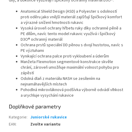
díly, a dokonce využívají i špičkový ochranný materiál D3O®.
Anatomical Shield Design (ASD) a Polyester s odolností
proti oděru jako vnější materiál zajišťují špičkový komfort
a výrazné snížení hmotnosti rukavic
Vysoká úroveň ochrany hřbetu ruky díky ochranné pěně a
PE dílům, navíc tento model rukavic využívá i špičkový
D3O® ochranný materiál
Ochrana prstů speciální DD pěnou s dvojí hustotou, navíc s
PE výztuhami
Vynikající ochrana palce proti vykloubení a úderům
Manžeta Flexmotion segmentové konstrukce skvěle
chrání, zároveň umožňuje maximální volnost pohybu pro
zápěstí
Odolná dlaň z materiálu NASH se zesílením na
nejnamáhavějších místech
Pohodlná mikrovláknová podšívka výborně odvádí vlhkost
a urychluje vysychání rukavice
Doplňkové parametry
Kategorie
:
Juniorské rukavice
EAN
:
Zvolte variantu