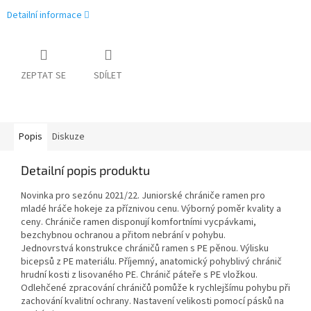
Detailní informace
ZEPTAT SE
SDÍLET
Popis
Diskuze
Detailní popis produktu
Novinka pro sezónu 2021/22. Juniorské chrániče ramen pro
mladé hráče hokeje za příznivou cenu. Výborný poměr kvality a
ceny. Chrániče ramen d
isponují komfortními vycpávkami,
bezchybnou ochranou a přitom nebrání v pohybu.
Jednovrstvá konstrukce chráničů ramen s PE pěnou. Výlisku
bicepsů z PE materiálu. Příjemný, anatomický pohyblivý chránič
hrudní kosti z lisovaného PE. Chránič páteře s PE vložkou.
Odlehčené zpracování chráničů pomůže k rychlejšímu pohybu při
zachování kvalitní ochrany. Nastavení velikosti pomocí pásků na