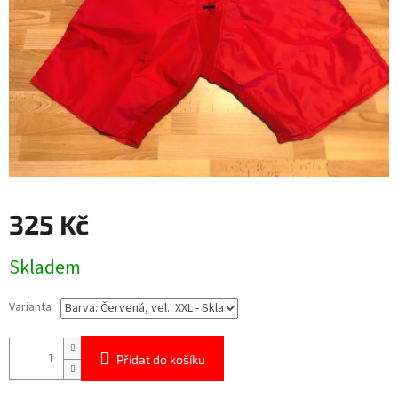
325 Kč
Měrná
Skladem
cena:
Varianta
Přidat do košíku