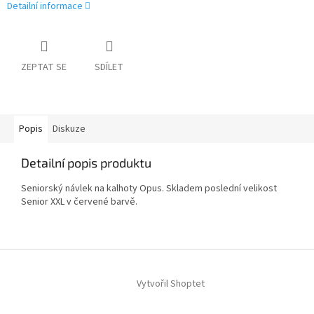
Detailní informace
ZEPTAT SE
SDÍLET
Popis
Diskuze
Detailní popis produktu
Seniorský návlek na kalhoty Opus. Skladem poslední velikost
Senior XXL v červené barvě.
Z
á
Vytvořil Shoptet
p
a