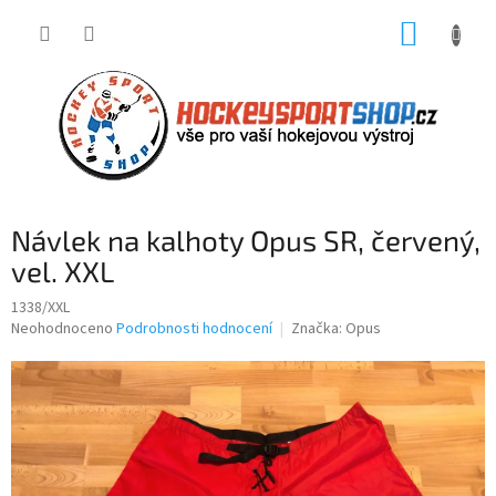
Přejít
NÁKUP
na
obsah
KOŠÍK
Návlek na kalhoty Opus SR, červený,
vel. XXL
1338/XXL
Průměrné
Neohodnoceno
Podrobnosti hodnocení
Značka:
Opus
hodnocení
produktu
je
0,0
z
5
hvězdiček.