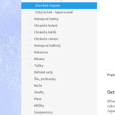
a
Dřevěné čepele
n
Úzký krček - taperované
e
Hokejové helmy
l
Chraniče holení
Chrániče loktů
Chrániče ramen
Hokejové kalhoty
Rukavice
Ribana
Tašky
Dětské sety
Popi
Šle, podvazky
Nože
Det
Shafty
Plexi
Dříve
Mřížky
výko
čepe
Suspenzory