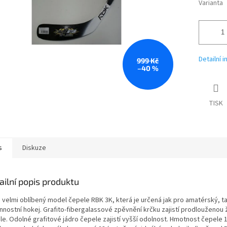
Varianta
Detailní 
999 Kč
–40 %
TISK
s
Diskuze
ailní popis produktu
 velmi oblíbený model čepele RBK 3K, která je určená jak pro amatérský, ta
nnostní hokej. Grafito-fibergalassové zpěvnění krčku zajistí prodlouženou 
le. Odolné grafitové jádro čepele zajistí vyšší odolnost. Hmotnost čepele 1