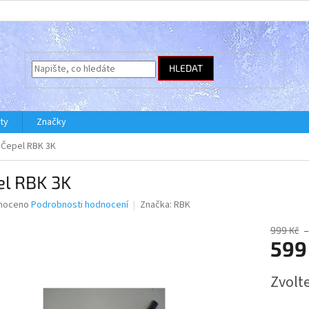
HLEDAT
ty
Značky
Čepel RBK 3K
el RBK 3K
né
noceno
Podrobnosti hodnocení
Značka:
RBK
ní
u
999 Kč
599
Měrná
Zvolt
cena:
ek.