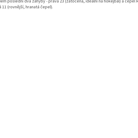
dem poslední dva záhyby - pravá 23 (zatočená, ideální na hokejbal) a čepel 
 11 (rovnější, hranatá čepel).