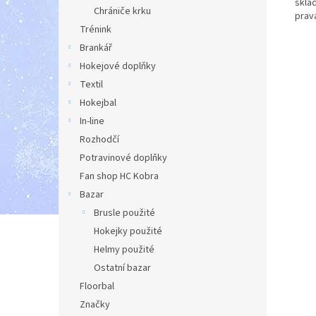
skla
Chrániče krku
pravá
Trénink
Brankář
Hokejové doplňky
Textil
Hokejbal
In-line
Rozhodčí
Potravinové doplňky
Fan shop HC Kobra
Bazar
Brusle použité
Hokejky použité
Helmy použité
Ostatní bazar
Floorbal
Značky