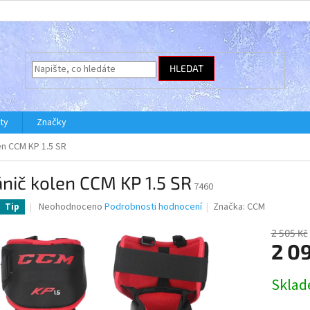
HLEDAT
ty
Značky
en CCM KP 1.5 SR
nič kolen CCM KP 1.5 SR
7460
Průměrné
Neohodnoceno
Podrobnosti hodnocení
Značka:
CCM
Tip
hodnocení
produktu
2 505 Kč
je
2 0
0,0
z
Měrná
Skla
5
cena:
hvězdiček.