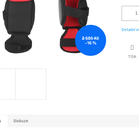
Detailní 
2 505 Kč
–16 %
TISK
s
Diskuze