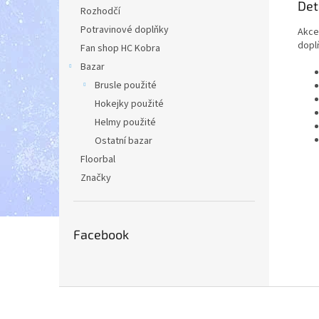
Det
Rozhodčí
Potravinové doplňky
Akce
dopl
Fan shop HC Kobra
Bazar
Brusle použité
Hokejky použité
Helmy použité
Ostatní bazar
Floorbal
Značky
Facebook
Z
á