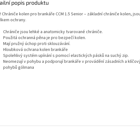
ailní popis produktu
! Chrániče kolen pro brankáře CCM 1.5 Senior – základní chrániče kolen, js
ňkem ochrany.
Chrániče jsou lehké a anatomicky tvarované chrániče.
Použitá ochranná pěna je pro bezpečí kolen.
Mají pružný úchop proti sklouzávání.
Hloubková ochrana kolen brankáře
Spolehlivý systém upínání s pomocí elastických pásků na suchý zip.
Neomezují v pohybu a podporují brankáře v provádění zásadních a klíčo
pohybů gólmana