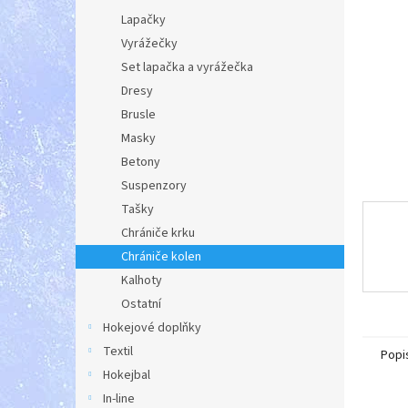
a
Lapačky
n
Vyrážečky
e
Set lapačka a vyrážečka
l
Dresy
Brusle
Masky
Betony
Suspenzory
Tašky
Chrániče krku
Chrániče kolen
Kalhoty
Ostatní
Hokejové doplňky
Textil
Popi
Hokejbal
In-line