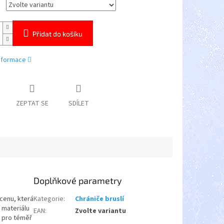
Přidat do košíku
informace
ZEPTAT SE
SDÍLET
Doplňkové parametry
 cenu, která
Kategorie
:
Chrániče bruslí
 materiálu
EAN
:
Zvolte variantu
é pro téměř