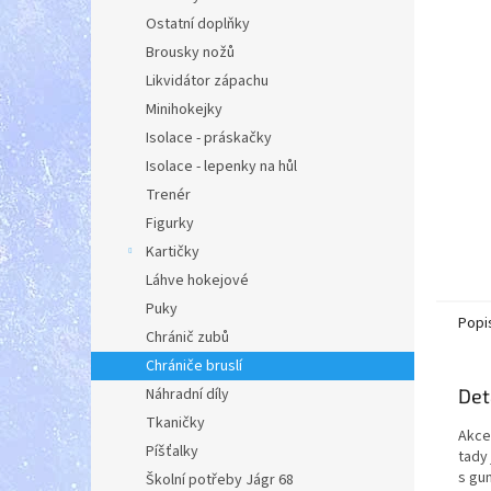
a
Ostatní doplňky
n
Brousky nožů
e
Likvidátor zápachu
l
Minihokejky
Isolace - práskačky
Isolace - lepenky na hůl
Trenér
Figurky
Kartičky
Láhve hokejové
Puky
Popi
Chránič zubů
Chrániče bruslí
Náhradní díly
Det
Tkaničky
Akce 
Píšťalky
tady
s gum
Školní potřeby Jágr 68