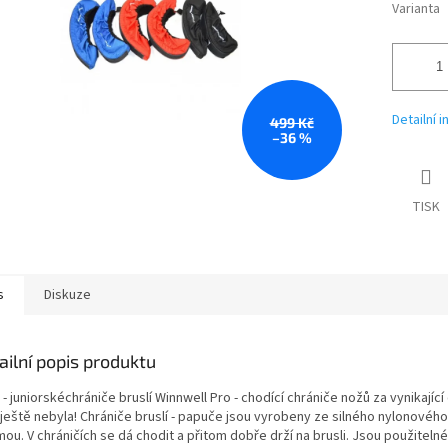
Varianta
Detailní 
499 Kč
–36 %
TISK
s
Diskuze
ailní popis produktu
- juniorskéchrániče bruslí Winnwell Pro - chodící chrániče nožů za vynikající
 ještě nebyla! Chrániče bruslí - papuče jsou vyrobeny ze silného nylonového
ou. V chráničích se dá chodit a přitom dobře drží na brusli. Jsou použiteln