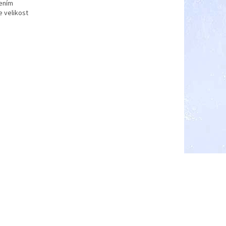
žením
e velikost