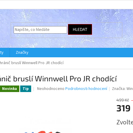
HLEDAT
ty
Značky
hránič bruslí Winnwell Pro JR chodící
nič bruslí Winnwell Pro JR chodící
Průměrné
Neohodnoceno
Podrobnosti hodnocení
Značka:
Win
Novinka
Tip
hodnocení
produktu
499 Kč
je
319
0,0
z
Měrná
Zvolt
5
cena:
hvězdiček.