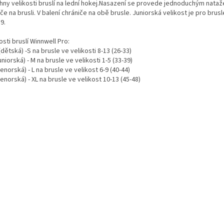
hny velikosti bruslí na lední hokej.Nasazení se provede jednoduchým nata
e na brusli. V balení chrániče na obě brusle. Juniorská velikost je pro brusl
39.
osti bruslí Winnwell Pro:
dětská) -S na brusle ve velikosti 8-13 (26-33)
uniorská) - M na brusle ve velikosti 1-5 (33-39)
enorská) - L na brusle ve velikost 6-9 (40-44)
enorská) - XL na brusle ve velikost 10-13 (45-48)