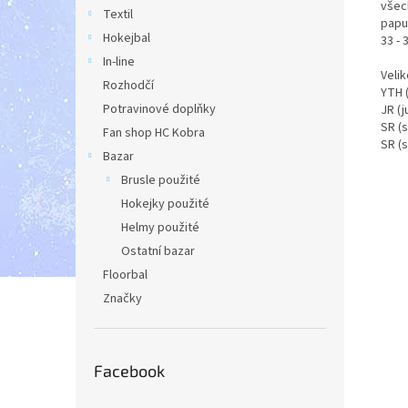
všec
Textil
papuč
Hokejbal
33 - 
In-line
Velik
Rozhodčí
YTH (
Potravinové doplňky
JR (j
SR (s
Fan shop HC Kobra
SR (s
Bazar
Brusle použité
Hokejky použité
Helmy použité
Ostatní bazar
Floorbal
Značky
Facebook